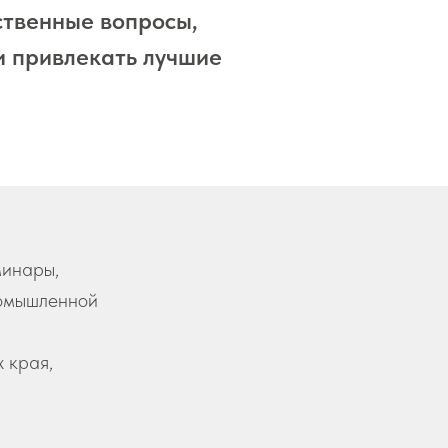
ственные вопросы,
и привлекать лучшие
минары,
ромышленной
 края,