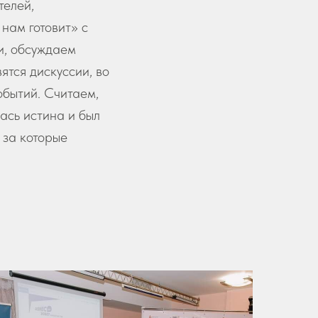
телей,
нам готовит» с
и, обсуждаем
ятся дискуссии, во
обытий. Считаем,
лась истина и был
 за которые