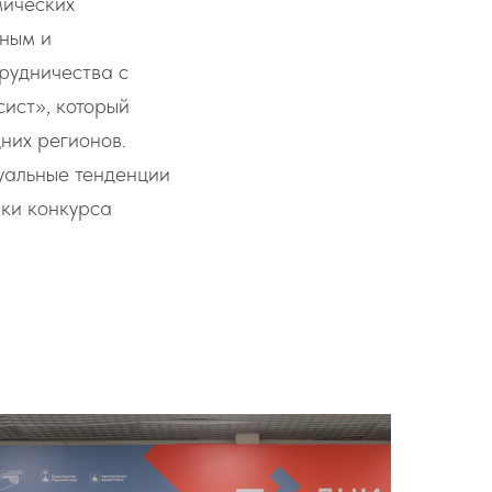
мических
нным и
трудничества с
ист», который
них регионов.
уальные тенденции
ики конкурса